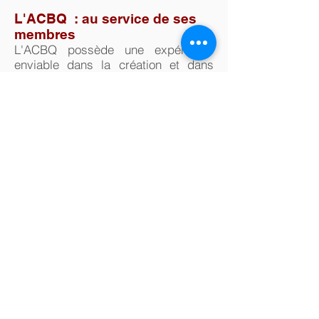
L'ACBQ : au service de ses
membres
L'ACBQ possède une expérience
enviable dans la création et dans
l'organisation d'événements destinés
principalement aux membres ainsi
qu'à nos invités. Consultez
nos
activités passées
.
En collaboration avec