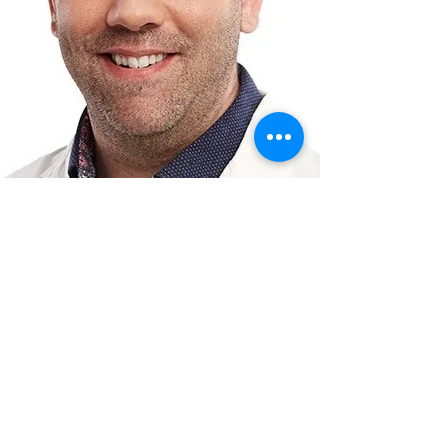
Dominique Fink
Co-fondatrice de OENOSCIENCE
La chimie au service de l’œnologie
L’œnologie se défini comme étant la
science qui se consacre à l’étude de
la fabrication et de la conservation
des vins. Elle englobe l’ensemble
des techniques de vinification et