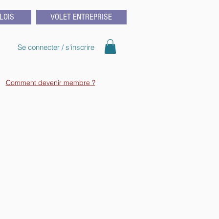
LOIS
VOLET ENTREPRISE
Se connecter / s'inscrire
Comment devenir membre ?
mie et la biochimie au Québec