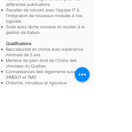
différentes publications
Travailler de concert avec l’équipe IT à
l’intégration de nouveaux modules à nos
logiciels
Toute autre tâche connexe en soutien à la
gestion de Kalium.
Qualifications
Baccalauréat en chimie avec expérience
minimale de 5 ans
Membre de plein droit de l’Ordre des
chimistes du Québec
Connaissances des règlements suivants :
SIMDUT et TMD
Ordonné, minutieux et rigoureux
Connaissances en formulation, un atout
Habiletés informatiques reconnues sur la
suite Office
Bilinguisme (oral et écrit) obligatoire
Entregent et joueur d’équipe reconnu
Sens de l’organisation et réactivité
Diplomatie et leadership
Polyvalent et autonome avec espace pour